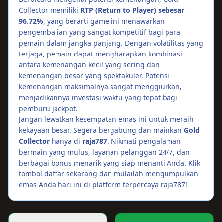
Collector memiliki
RTP (Return to Player) sebesar
96.72%
, yang berarti game ini menawarkan
pengembalian yang sangat kompetitif bagi para
pemain dalam jangka panjang. Dengan volatilitas yang
terjaga, pemain dapat mengharapkan kombinasi
antara kemenangan kecil yang sering dan
kemenangan besar yang spektakuler. Potensi
kemenangan maksimalnya sangat menggiurkan,
menjadikannya investasi waktu yang tepat bagi
pemburu jackpot.
Jangan lewatkan kesempatan emas ini untuk meraih
kekayaan besar. Segera bergabung dan mainkan
Gold
Collector
hanya di
raja787
. Nikmati pengalaman
bermain yang mulus, layanan pelanggan 24/7, dan
berbagai bonus menarik yang siap menanti Anda. Klik
tombol daftar sekarang dan mulailah mengumpulkan
emas Anda hari ini di platform terpercaya raja787!