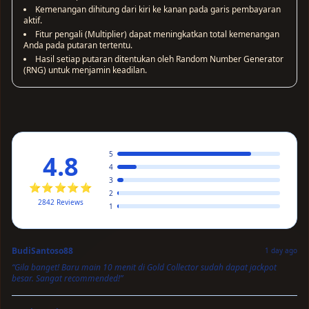
Kemenangan dihitung dari kiri ke kanan pada garis pembayaran
aktif.
Fitur pengali (Multiplier) dapat meningkatkan total kemenangan
Anda pada putaran tertentu.
Hasil setiap putaran ditentukan oleh Random Number Generator
(RNG) untuk menjamin keadilan.
5
4.8
4
3
⭐⭐⭐⭐⭐
2
2842 Reviews
1
BudiSantoso88
1 day ago
“Gila banget! Baru main 10 menit di Gold Collector sudah dapat jackpot
besar. Sangat recommended!”