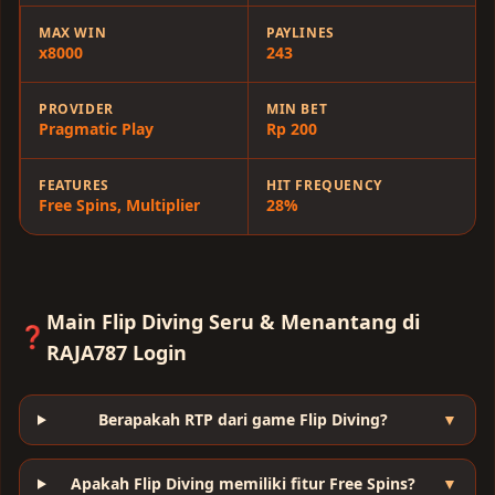
MAX WIN
PAYLINES
x8000
243
PROVIDER
MIN BET
Pragmatic Play
Rp 200
FEATURES
HIT FREQUENCY
Free Spins, Multiplier
28%
Main Flip Diving Seru & Menantang di
❓
RAJA787 Login
Berapakah RTP dari game Flip Diving?
▼
Apakah Flip Diving memiliki fitur Free Spins?
▼