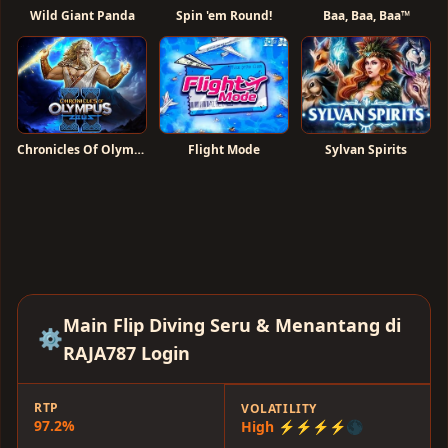
Spin 'em Round!
Baa, Baa, Baa™
Wild Giant Panda
Chronicles Of Olympus Ii Zeus
Flight Mode
Sylvan Spirits
Main Flip Diving Seru & Menantang di
⚙️
RAJA787 Login
RTP
VOLATILITY
97.2%
High ⚡⚡⚡⚡🌑