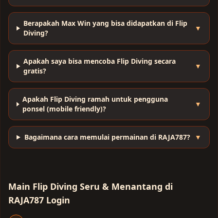
Berapakah Max Win yang bisa didapatkan di Flip
▼
Diving?
Apakah saya bisa mencoba Flip Diving secara
▼
gratis?
Apakah Flip Diving ramah untuk pengguna
▼
ponsel (mobile friendly)?
Bagaimana cara memulai permainan di RAJA787?
▼
Main Flip Diving Seru & Menantang di
RAJA787 Login