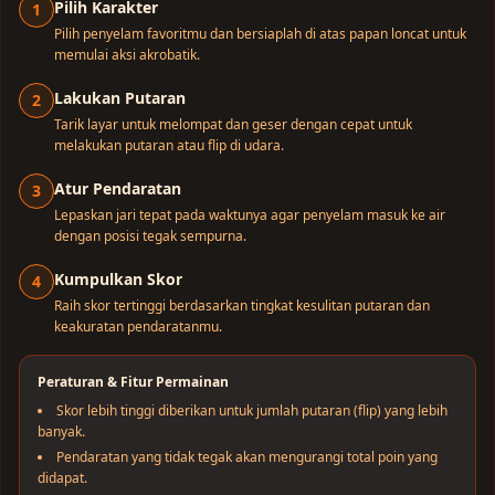
Pilih Karakter
1
Pilih penyelam favoritmu dan bersiaplah di atas papan loncat untuk
memulai aksi akrobatik.
Lakukan Putaran
2
Tarik layar untuk melompat dan geser dengan cepat untuk
melakukan putaran atau flip di udara.
Atur Pendaratan
3
Lepaskan jari tepat pada waktunya agar penyelam masuk ke air
dengan posisi tegak sempurna.
Kumpulkan Skor
4
Raih skor tertinggi berdasarkan tingkat kesulitan putaran dan
keakuratan pendaratanmu.
Peraturan & Fitur Permainan
Skor lebih tinggi diberikan untuk jumlah putaran (flip) yang lebih
banyak.
Pendaratan yang tidak tegak akan mengurangi total poin yang
didapat.