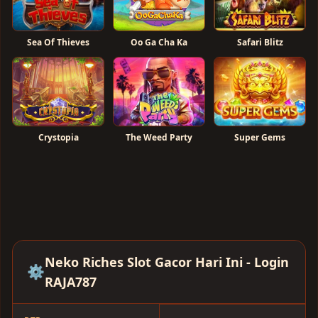
Sea Of Thieves
Safari Blitz
Oo Ga Cha Ka
Crystopia
The Weed Party
Super Gems
Neko Riches Slot Gacor Hari Ini - Login
⚙️
RAJA787