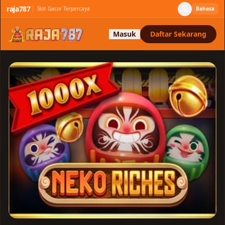
raja787
Slot Gacor Terpercaya
Bahasa
Masuk
Daftar Sekarang