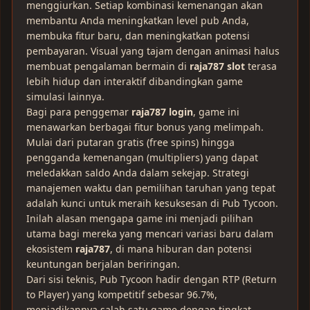
menggiurkan. Setiap kombinasi kemenangan akan
membantu Anda meningkatkan level pub Anda,
membuka fitur baru, dan meningkatkan potensi
pembayaran. Visual yang tajam dengan animasi halus
membuat pengalaman bermain di
raja787 slot
terasa
lebih hidup dan interaktif dibandingkan game
simulasi lainnya.
Bagi para penggemar
raja787 login
, game ini
menawarkan berbagai fitur bonus yang melimpah.
Mulai dari putaran gratis (free spins) hingga
pengganda kemenangan (multipliers) yang dapat
meledakkan saldo Anda dalam sekejap. Strategi
manajemen waktu dan pemilihan taruhan yang tepat
adalah kunci untuk meraih kesuksesan di Pub Tycoon.
Inilah alasan mengapa game ini menjadi pilihan
utama bagi mereka yang mencari variasi baru dalam
ekosistem
raja787
, di mana hiburan dan potensi
keuntungan berjalan beriringan.
Dari sisi teknis, Pub Tycoon hadir dengan RTP (Return
to Player) yang kompetitif sebesar 96.7%,
menjadikannya salah satu game dengan tingkat