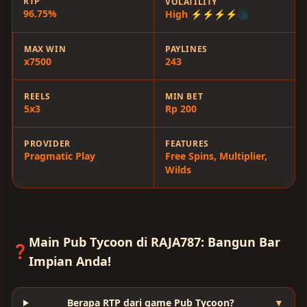
RTP
VOLATILITY
96.75%
High ⚡⚡⚡⚡🌑
MAX WIN
PAYLINES
x7500
243
REELS
MIN BET
5x3
Rp 200
PROVIDER
FEATURES
Pragmatic Play
Free Spins, Multiplier,
Wilds
Main Pub Tycoon di RAJA787: Bangun Bar
❓
Impian Anda!
Berapa RTP dari game Pub Tycoon?
▼