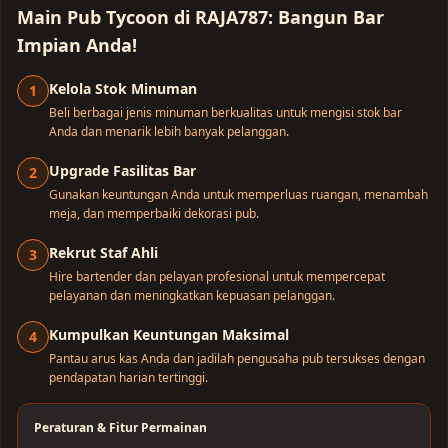
Main Pub Tycoon di RAJA787: Bangun Bar
Impian Anda!
Kelola Stok Minuman
1
Beli berbagai jenis minuman berkualitas untuk mengisi stok bar
Anda dan menarik lebih banyak pelanggan.
Upgrade Fasilitas Bar
2
Gunakan keuntungan Anda untuk memperluas ruangan, menambah
meja, dan memperbaiki dekorasi pub.
Rekrut Staf Ahli
3
Hire bartender dan pelayan profesional untuk mempercepat
pelayanan dan meningkatkan kepuasan pelanggan.
Kumpulkan Keuntungan Maksimal
4
Pantau arus kas Anda dan jadilah pengusaha pub tersukses dengan
pendapatan harian tertinggi.
Peraturan & Fitur Permainan