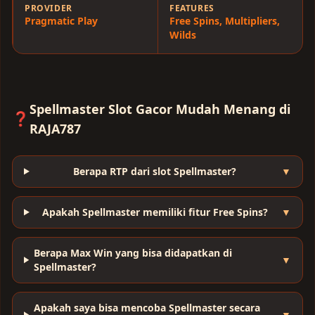
PROVIDER
FEATURES
Pragmatic Play
Free Spins, Multipliers,
Wilds
Spellmaster Slot Gacor Mudah Menang di
❓
RAJA787
Berapa RTP dari slot Spellmaster?
▼
Apakah Spellmaster memiliki fitur Free Spins?
▼
Berapa Max Win yang bisa didapatkan di
▼
Spellmaster?
Apakah saya bisa mencoba Spellmaster secara
▼