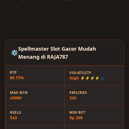
Spellmaster Slot Gacor Mudah
⚙️
Menang di RAJA787
RTP
VOLATILITY
96.75%
High ⚡⚡⚡⚡🌑
MAX WIN
PAYLINES
x5000
243
REELS
MIN BET
5x3
Rp 200