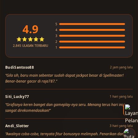
Penilaian Pemain
4.9
5
4
3
⭐⭐⭐⭐⭐
2
2,845 ULASAN TERBARU
1
BudiSantoso88
2 jam yang lalu
“Gila sih, baru main sebentar sudah dapat jackpot besar di Spellmaster!
Benar-benar gacor di raja787.”
Siti_Lucky77
1 hari yang lalu
“Grafisnya keren banget dan gameplay-nya seru. Menang terus hari ini,
sangat direkomendasikan!”
Andi_Slotter
3 hari yang lalu
“Awalnya coba-coba, ternyata fitur bonusnya melimpah. Penarikan dana