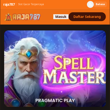
raja787
Slot Gacor Terpercaya
Bahasa
Masuk
Daftar Sekarang