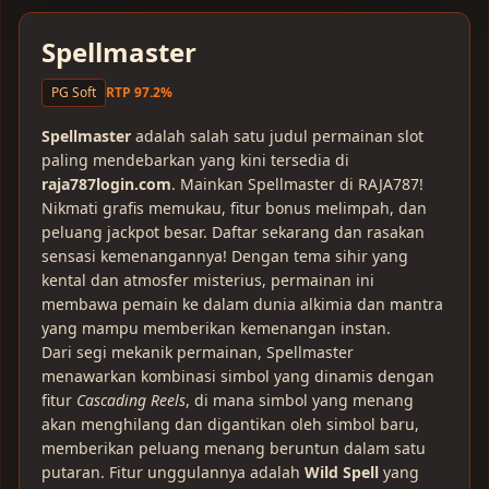
▶
Spellmaster
PG Soft
RTP 97.2%
Spellmaster
adalah salah satu judul permainan slot
paling mendebarkan yang kini tersedia di
raja787login.com
. Mainkan Spellmaster di RAJA787!
Nikmati grafis memukau, fitur bonus melimpah, dan
peluang jackpot besar. Daftar sekarang dan rasakan
sensasi kemenangannya! Dengan tema sihir yang
kental dan atmosfer misterius, permainan ini
membawa pemain ke dalam dunia alkimia dan mantra
yang mampu memberikan kemenangan instan.
Dari segi mekanik permainan, Spellmaster
menawarkan kombinasi simbol yang dinamis dengan
fitur
Cascading Reels
, di mana simbol yang menang
akan menghilang dan digantikan oleh simbol baru,
memberikan peluang menang beruntun dalam satu
putaran. Fitur unggulannya adalah
Wild Spell
yang