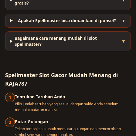
gratis?
Apakah Spellmaster bisa dimainkan di ponsel?
▼
Bagaimana cara menang mudah di slot
▼
Spellmaster?
Spellmaster Slot Gacor Mudah Menang di
RAJA787
Tentukan Taruhan Anda
1
Pilih jumlah taruhan yang sesuai dengan saldo Anda sebelum
memulai putaran mantra.
Putar Gulungan
2
Tekan tombol spin untuk memutar gulungan dan mencocokkan
simbol sihir yang menguntungkan.