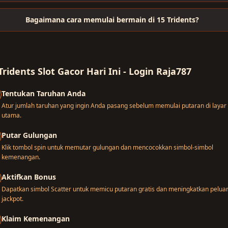
Bagaimana cara memulai bermain di 15 Tridents?
Tridents Slot Gacor Hari Ini - Login Raja787
Tentukan Taruhan Anda
Atur jumlah taruhan yang ingin Anda pasang sebelum memulai putaran di layar
utama.
Putar Gulungan
Klik tombol spin untuk memutar gulungan dan mencocokkan simbol-simbol
kemenangan.
Aktifkan Bonus
Dapatkan simbol Scatter untuk memicu putaran gratis dan meningkatkan pelua
jackpot.
Klaim Kemenangan