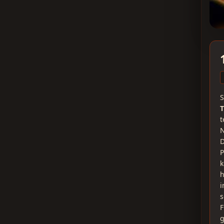
S
T
t
N
D
P
k
h
i
s
F
g