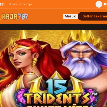
787
Slot Gacor Terpercaya
B
Masuk
Daftar Sekara