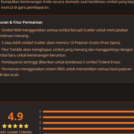
Kumpulkan kemenangan Anda secara otomatis saat kombinasi simbol yang tep
muncul di garis pembayaran.
turan & Fitur Permainan
Simbol Wild menggantikan semua simbol kecuali Scatter untuk menciptakan
ombinasi menang.
3 atau lebih simbol Scatter akan memicu 10 Putaran Gratis (Free Spins).
Fitur Tumble akan menghapus simbol yang menang dan menggantinya dengan
imbol baru untuk kemenangan beruntun.
Pembayaran tertinggi diberikan untuk kombinasi 5 simbol Trident Emas.
Permainan menggunakan sistem RNG untuk memastikan semua hasil putaran
il dan acak.
ing Pemain
4.9
5
4
3
⭐⭐⭐⭐⭐
2
2845 ULASAN TERBARU