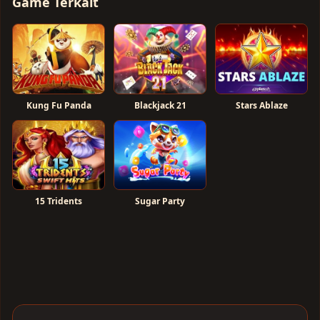
Game Terkait
Kung Fu Panda
Blackjack 21
Stars Ablaze
15 Tridents
Sugar Party