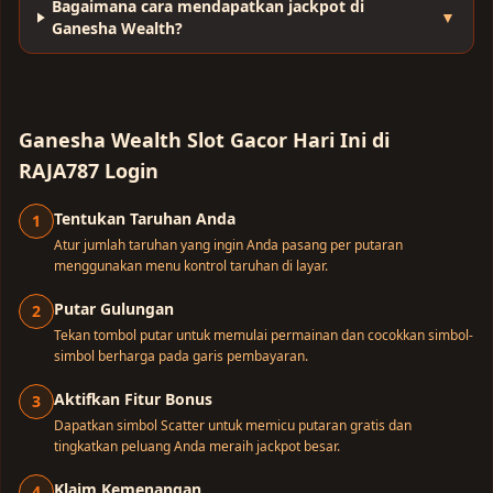
Bagaimana cara mendapatkan jackpot di
▼
Ganesha Wealth?
Ganesha Wealth Slot Gacor Hari Ini di
RAJA787 Login
Tentukan Taruhan Anda
1
Atur jumlah taruhan yang ingin Anda pasang per putaran
menggunakan menu kontrol taruhan di layar.
Putar Gulungan
2
Tekan tombol putar untuk memulai permainan dan cocokkan simbol-
simbol berharga pada garis pembayaran.
Aktifkan Fitur Bonus
3
Dapatkan simbol Scatter untuk memicu putaran gratis dan
tingkatkan peluang Anda meraih jackpot besar.
Klaim Kemenangan
4