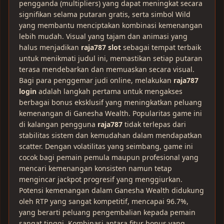
pengganda (multipliers) yang dapat meningkat secara
signifikan selama putaran gratis, serta simbol Wild
yang membantu menciptakan kombinasi kemenangan
lebih mudah. Visual yang tajam dan animasi yang
halus menjadikan
raja787 slot
sebagai tempat terbaik
untuk menikmati judul ini, memastikan setiap putaran
terasa mendebarkan dan memuaskan secara visual.
Bagi para penggemar judi online, melakukan
raja787
login
adalah langkah pertama untuk mengakses
berbagai bonus eksklusif yang meningkatkan peluang
kemenangan di Ganesha Wealth. Popularitas game ini
di kalangan pengguna
raja787
tidak terlepas dari
stabilitas sistem dan kemudahan dalam mendapatkan
scatter. Dengan volatilitas yang seimbang, game ini
cocok bagi pemain pemula maupun profesional yang
mencari kemenangan konsisten namun tetap
mengincar jackpot progresif yang menggiurkan.
Potensi kemenangan dalam Ganesha Wealth didukung
oleh RTP yang sangat kompetitif, mencapai 96.7%,
yang berarti peluang pengembalian kepada pemain
sangat tinggi. Kombinasi antara fitur bonus yang